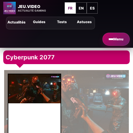
JEU.VIDEO
FR
EN
ES
ACTUALITÉ GAMING
Guides
Tests
Astuces
Actualités
Menu
Cyberpunk 2077