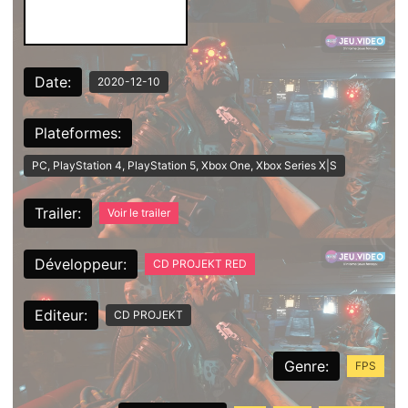
Date:
2020-12-10
Plateformes:
PC, PlayStation 4, PlayStation 5, Xbox One, Xbox Series X|S
Trailer:
Voir le trailer
Développeur:
CD PROJEKT RED
Editeur:
CD PROJEKT
Genre:
FPS