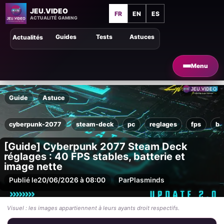
JEU.VIDEO
FR
EN
ES
ACTUALITÉ GAMING
Guides
Tests
Astuces
Actualités
Menu
Guide
Astuce
cyberpunk-2077
steam-deck
pc
reglages
fps
ba
[Guide] Cyberpunk 2077 Steam Deck
réglages : 40 FPS stables, batterie et
image nette
Publié le
20/06/2026 à 08:00
Par
Plasminds
Visuel : les images appartiennent à leurs ayants droit respectifs.