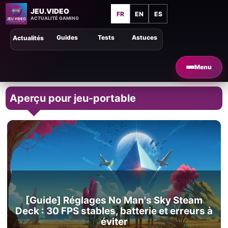
JEU.VIDEO
FR
EN
ES
ACTUALITÉ GAMING
Guides
Tests
Astuces
Actualités
Menu
Aperçu pour jeu-portable
[Guide] Réglages No Man's Sky Steam
Deck : 30 FPS stables, batterie et erreurs à
éviter