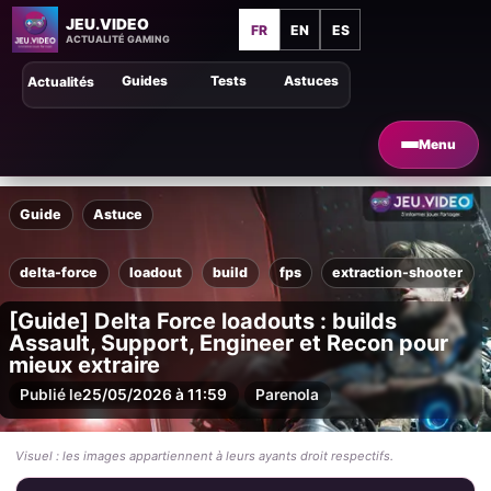
JEU.VIDEO
FR
EN
ES
ACTUALITÉ GAMING
Guides
Tests
Astuces
Actualités
Menu
Guide
Astuce
delta-force
loadout
build
fps
extraction-shooter
[Guide] Delta Force loadouts : builds
Assault, Support, Engineer et Recon pour
mieux extraire
Publié le
25/05/2026 à 11:59
Par
enola
Visuel : les images appartiennent à leurs ayants droit respectifs.