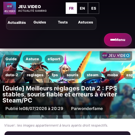
JEU.VIDEO
FR
EN
ES
ACTUALITÉ GAMING
Guides
Tests
Astuces
Actualités
Menu
Guide
Astuce
eSport
dota-2
reglages
fps
souris
steam
moba
espo
[Guide] Meilleurs réglages Dota 2 : FPS
stables, souris fiable et erreurs à éviter
Steam/PC
Publié le
08/07/2026 à 20:29
Par
wonderfame
Visuel : les images appartiennent à leurs ayants droit respectifs.