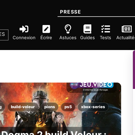
PRESSE
ES
Connexion
Écrire
Astuces
Guides
Tests
Actualité
g
build-voleur
pions
ps5
xbox-series
 Dogma 2 build Voleur :