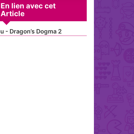
En lien avec cet
Article
u - Dragon’s Dogma 2