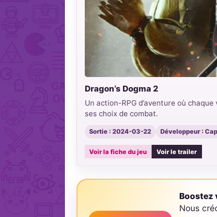
Dragon’s Dogma 2
Un action-RPG d’aventure où chaque v
ses choix de combat.
Sortie : 2024-03-22
Développeur : C
Voir la fiche du jeu
Voir le trailer
Boostez v
Nous cré