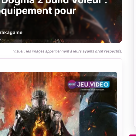
 équipement pour
r
akagame
Visuel : les images appartiennent à leurs ayants droit respectifs.