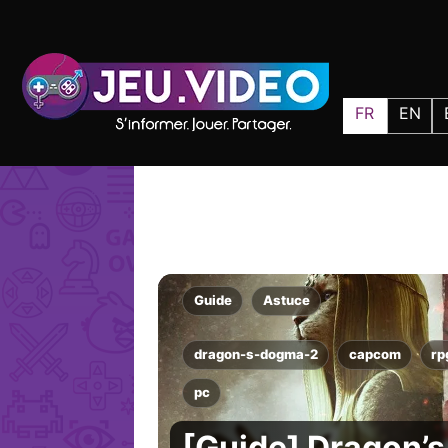
FR
EN
Guide
Astuce
dragon-s-dogma-2
capcom
rp
pc
[Guide] Dragon’s