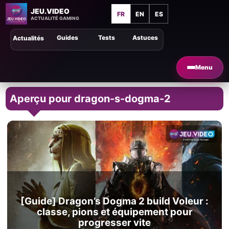
JEU.VIDEO
FR
EN
ES
ACTUALITÉ GAMING
Guides
Tests
Astuces
Actualités
Menu
Aperçu pour dragon-s-dogma-2
[Guide] Dragon’s Dogma 2 build Voleur :
classe, pions et équipement pour
progresser vite