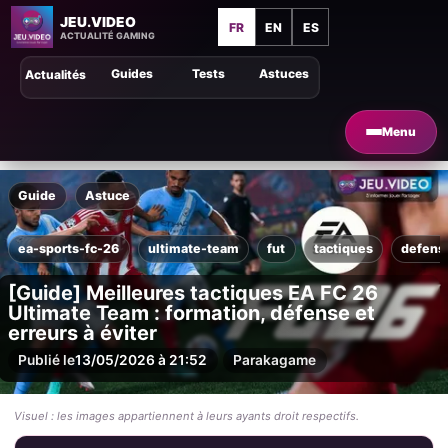
JEU.VIDEO
FR
EN
ES
ACTUALITÉ GAMING
Guides
Tests
Astuces
Actualités
Menu
Guide
Astuce
ea-sports-fc-26
ultimate-team
fut
tactiques
defens
[Guide] Meilleures tactiques EA FC 26
Ultimate Team : formation, défense et
erreurs à éviter
Publié le
13/05/2026 à 21:52
Par
akagame
Visuel : les images appartiennent à leurs ayants droit respectifs.