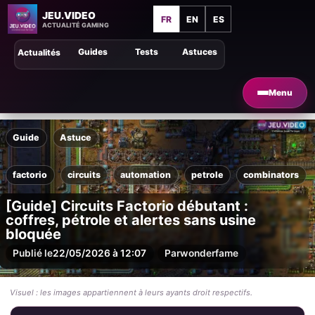
JEU.VIDEO
FR
EN
ES
ACTUALITÉ GAMING
Guides
Tests
Astuces
Actualités
Menu
Guide
Astuce
factorio
circuits
automation
petrole
combinators
[Guide] Circuits Factorio débutant :
coffres, pétrole et alertes sans usine
bloquée
Publié le
22/05/2026 à 12:07
Par
wonderfame
Visuel : les images appartiennent à leurs ayants droit respectifs.