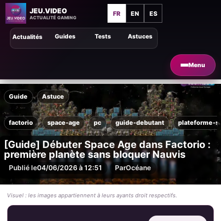
JEU.VIDEO
FR
EN
ES
ACTUALITÉ GAMING
Guides
Tests
Astuces
Actualités
Menu
Guide
Astuce
factorio
space-age
pc
guide-debutant
plateforme-sp
[Guide] Débuter Space Age dans Factorio :
première planète sans bloquer Nauvis
Publié le
04/06/2026 à 12:51
Par
Océane
Visuel : les images appartiennent à leurs ayants droit respectifs.