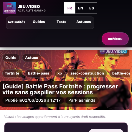
JEU.VIDEO
FR
EN
ES
ACTUALITÉ GAMING
Guides
Tests
Astuces
Actualités
Menu
Guide
Astuce
fortnite
battle-pass
xp
zero-construction
battle-roy
[Guide] Battle Pass Fortnite : progresser
vite sans gaspiller vos sessions
Publié le
02/06/2026 à 12:17
Par
Plasminds
Visuel : les images appartiennent à leurs ayants droit respectifs.