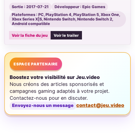
Sortie : 2017-07-21
Développeur : Epic Games
Plateformes : PC, PlayStation 4, PlayStation 5, Xbox One,
Xbox Series X|S, Nintendo Switch, Nintendo Switch 2,
Android compatible
Voir la fiche du jeu
Voir le trailer
ESPACE PARTENAIRE
Boostez votre visibilité sur Jeu.video
Nous créons des articles sponsorisés et
campagnes gaming adaptés à votre projet.
Contactez-nous pour en discuter.
contact@jeu.video
Envoyez-nous un message