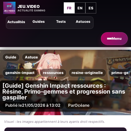
JEU.VIDEO
FR
EN
ES
ACTUALITÉ GAMING
Guides
Tests
Astuces
Actualités
Menu
Guide
Astuce
genshin-impact
ressources
resine-originelle
primo-ge
[Guide] Genshin Impact ressources :
Résine, Primo-gemmes et progression sans
gaspiller
Publié le
21/05/2026 à 13:02
Par
Océane
Visuel : les images appartiennent à leurs ayants droit respectifs.