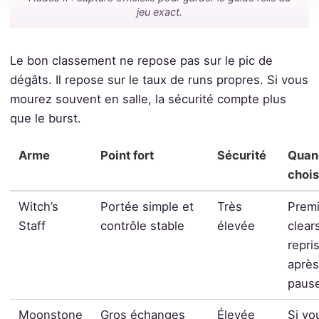
jeu exact.
Le bon classement ne repose pas sur le pic de
dégâts. Il repose sur le taux de runs propres. Si vous
mourez souvent en salle, la sécurité compte plus
que le burst.
Arme
Point fort
Sécurité
Quan
chois
Witch’s
Portée simple et
Très
Premi
Staff
contrôle stable
élevée
clear
repri
après
paus
Moonstone
Gros échanges
Élevée
Si vo