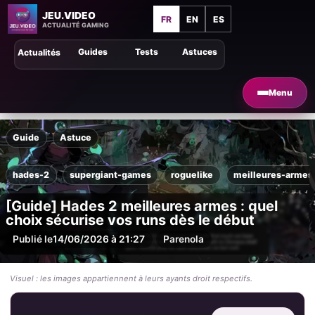
JEU.VIDEO
FR
EN
ES
ACTUALITÉ GAMING
Guides
Tests
Astuces
Actualités
Menu
Guide
Astuce
hades-2
supergiant-games
roguelike
meilleures-armes
[Guide] Hades 2 meilleures armes : quel
choix sécurise vos runs dès le début
Publié le
14/06/2026 à 21:27
Par
enola
Visuel : les images appartiennent à leurs ayants droit respectifs.