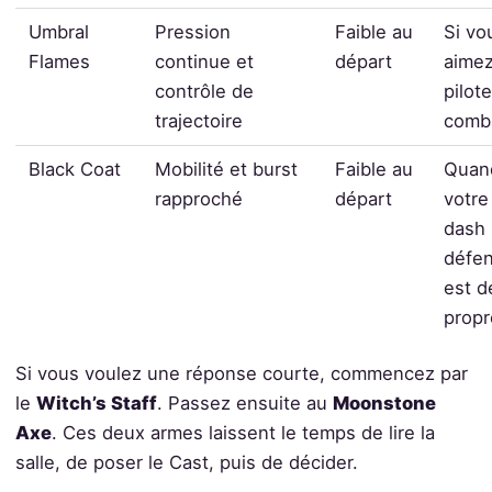
Umbral
Pression
Faible au
Si vo
Flames
continue et
départ
aime
contrôle de
pilote
trajectoire
comb
Black Coat
Mobilité et burst
Faible au
Quan
rapproché
départ
votre
dash
défen
est d
propr
Si vous voulez une réponse courte, commencez par
le
Witch’s Staff
. Passez ensuite au
Moonstone
Axe
. Ces deux armes laissent le temps de lire la
salle, de poser le Cast, puis de décider.