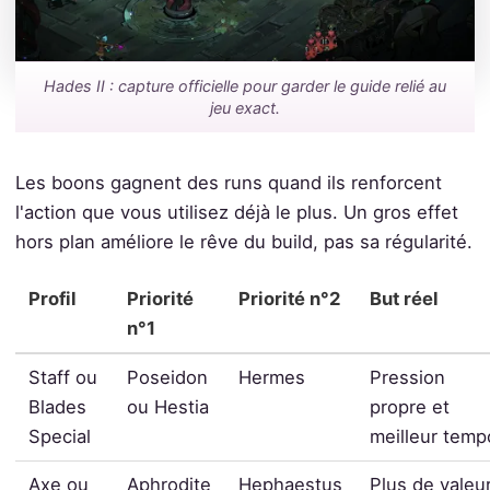
Hades II : capture officielle pour garder le guide relié au
jeu exact.
Les boons gagnent des runs quand ils renforcent
l'action que vous utilisez déjà le plus. Un gros effet
hors plan améliore le rêve du build, pas sa régularité.
Profil
Priorité
Priorité n°2
But réel
n°1
Staff ou
Poseidon
Hermes
Pression
Blades
ou Hestia
propre et
Special
meilleur temp
Axe ou
Aphrodite
Hephaestus
Plus de valeu