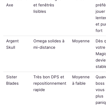
Axe
et fenêtrès
préfé
lisibles
jouer
lent
et pu
fort
Argent
Omega solides à
Moyenne
Dès 
Skull
mi-distance
votre
Magi
devie
stabl
Sister
Très bon DPS et
Moyenne
Quan
Blades
repositionnement
à faible
boss
rapide
vous 
plus
paniq