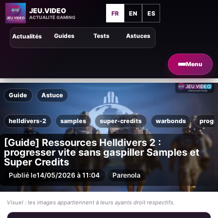
JEU.VIDEO
FR
EN
ES
ACTUALITÉ GAMING
Guides
Tests
Astuces
Actualités
Menu
Guide
Astuce
helldivers-2
samples
super-credits
warbonds
progr
[Guide] Ressources Helldivers 2 :
progresser vite sans gaspiller Samples et
Super Credits
Publié le
14/05/2026 à 11:04
Par
enola
Visuel : les images appartiennent à leurs ayants droit respectifs.