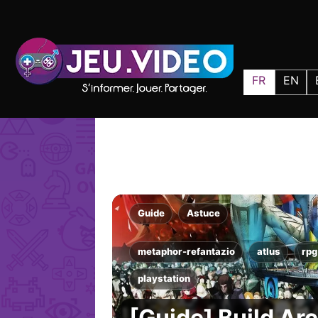
FR
EN
Guide
Astuce
metaphor-refantazio
atlus
rpg
playstation
[Guide] Build A