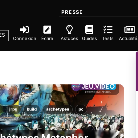
PRESSE
ES
Connexion
Écrire
Astuces
Guides
Tests
Actualité
jrpg
build
archetypes
pc
rchétypes Metaphor