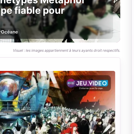
pe fiable pour
r
Océane
Visuel : les images appartiennent à leurs ayants droit respectifs.