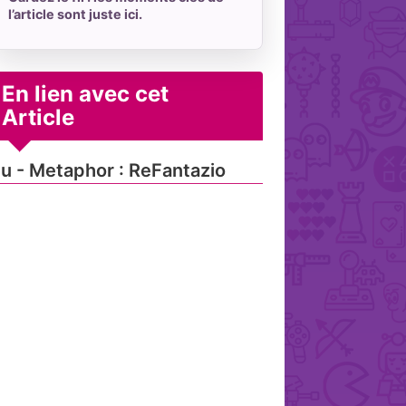
l’article sont juste ici.
En lien avec cet
Article
u - Metaphor : ReFantazio