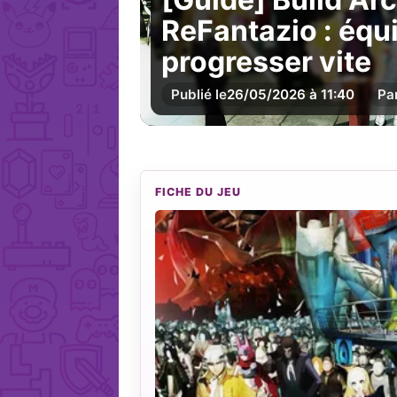
ReFantazio : équi
progresser vite
Publié le
26/05/2026 à 11:40
Pa
FICHE DU JEU