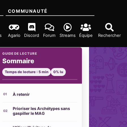
COMMUNAUTÉ
s
Agario
Discord
Forum
Streams
Équipe
Rechercher
GUIDE DE LECTURE
Sommaire
Temps de lecture : 5 min
0% lu
À retenir
Prioriser les Archétypes sans
gaspiller le MAG