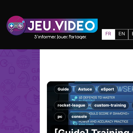
FR
EN
Guide
Astuce
eSport
rocket-league
custom-training
pc
console
[Guide] Training