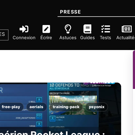
PRESSE
ES
Connexion
Écrire
Astuces
Guides
Tests
Actualité
free-play
aerials
training-pack
psyonix
 aérien Rocket League :