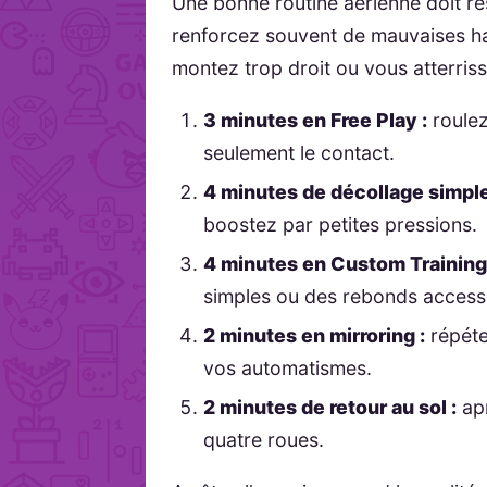
Une bonne routine aérienne doit re
renforcez souvent de mauvaises h
montez trop droit ou vous atterris
3 minutes en Free Play :
roulez
seulement le contact.
4 minutes de décollage simple
boostez par petites pressions.
4 minutes en Custom Training
simples ou des rebonds accessi
2 minutes en mirroring :
répéte
vos automatismes.
2 minutes de retour au sol :
apr
quatre roues.