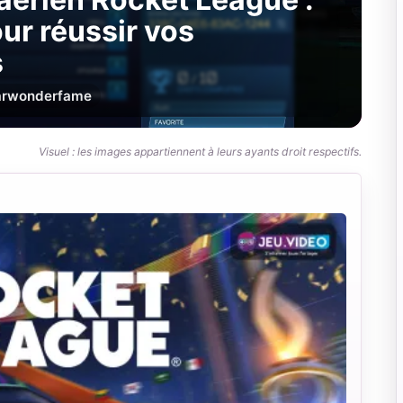
ur réussir vos
s
r
wonderfame
Visuel : les images appartiennent à leurs ayants droit respectifs.