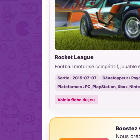
Rocket League
Football motorisé compétitif, jouable 
Sortie : 2015-07-07
Développeur : Psy
Plateformes : PC, PlayStation, Xbox, Nin
Voir la fiche du jeu
Boostez v
Nous cré