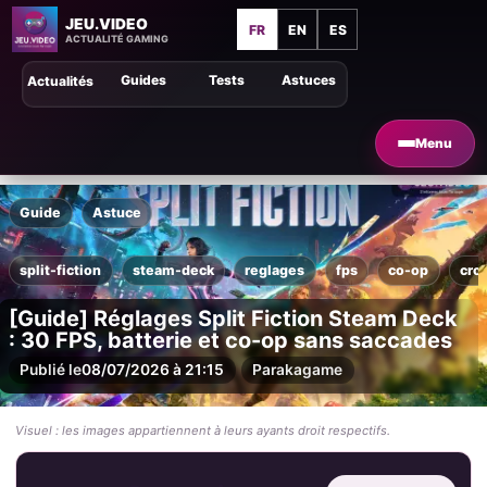
JEU.VIDEO
FR
EN
ES
ACTUALITÉ GAMING
Guides
Tests
Astuces
Actualités
Menu
Guide
Astuce
split-fiction
steam-deck
reglages
fps
co-op
cro
[Guide] Réglages Split Fiction Steam Deck
: 30 FPS, batterie et co-op sans saccades
Publié le
08/07/2026 à 21:15
Par
akagame
Visuel : les images appartiennent à leurs ayants droit respectifs.