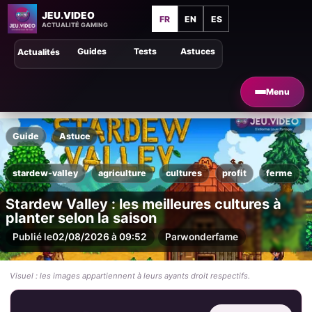
JEU.VIDEO
FR
EN
ES
ACTUALITÉ GAMING
Guides
Tests
Astuces
Actualités
Menu
Guide
Astuce
stardew-valley
agriculture
cultures
profit
ferme
Stardew Valley : les meilleures cultures à
planter selon la saison
Publié le
02/08/2026 à 09:52
Par
wonderfame
Visuel : les images appartiennent à leurs ayants droit respectifs.