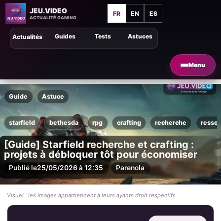
JEU.VIDEO
FR
EN
ES
ACTUALITÉ GAMING
Guides
Tests
Astuces
Actualités
Menu
Guide
Astuce
starfield
bethesda
rpg
crafting
recherche
resso
[Guide] Starfield recherche et crafting :
projets à débloquer tôt pour économiser
Publié le
25/05/2026 à 12:35
Par
enola
Visuel : les images appartiennent à leurs ayants droit respectifs.