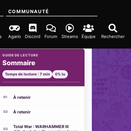
COMMUNAUTÉ
s
Agario
Discord
Forum
Streams
Équipe
Rechercher
GUIDE DE LECTURE
Sommaire
Temps de lecture : 7 min
0% lu
À retenir
À retenir
Total War : WARHAMMER III