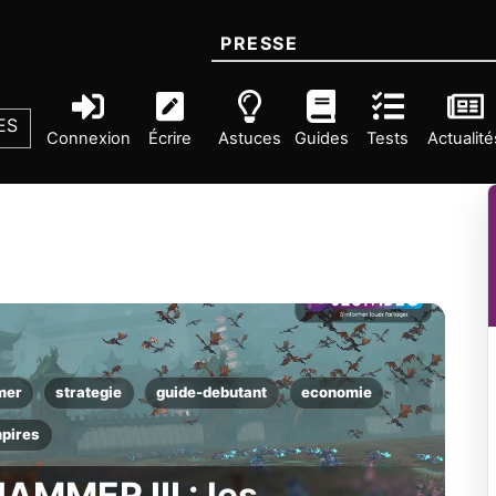
PRESSE
ES
Connexion
Écrire
Astuces
Guides
Tests
Actualité
mer
strategie
guide-debutant
economie
pires
AMMER III : les