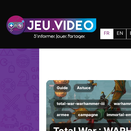
FR
EN
Guide
Astuce
total-war-warhammer-iii
warham
armee
campagne
immortal-em
Total War : WARH