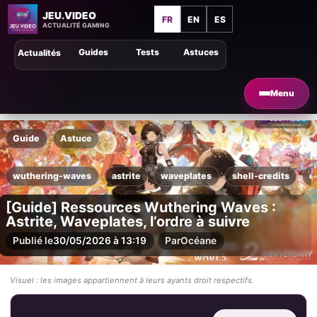
JEU.VIDEO
FR
EN
ES
ACTUALITÉ GAMING
Guides
Tests
Astuces
Actualités
Menu
Guide
Astuce
wuthering-waves
astrite
waveplates
shell-credits
e
[Guide] Ressources Wuthering Waves :
Astrite, Waveplates, l’ordre à suivre
Publié le
30/05/2026 à 13:19
Par
Océane
Visuel : les images appartiennent à leurs ayants droit respectifs.