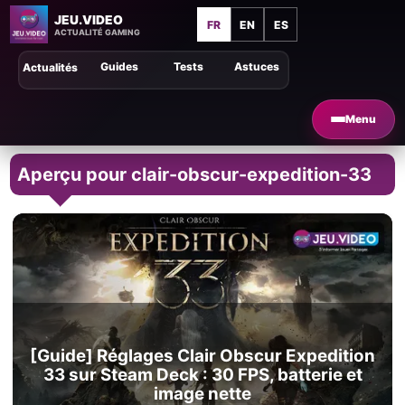
JEU.VIDEO
FR
EN
ES
ACTUALITÉ GAMING
Guides
Tests
Astuces
Actualités
Menu
Aperçu pour clair-obscur-expedition-33
[Guide] Réglages Clair Obscur Expedition
33 sur Steam Deck : 30 FPS, batterie et
image nette