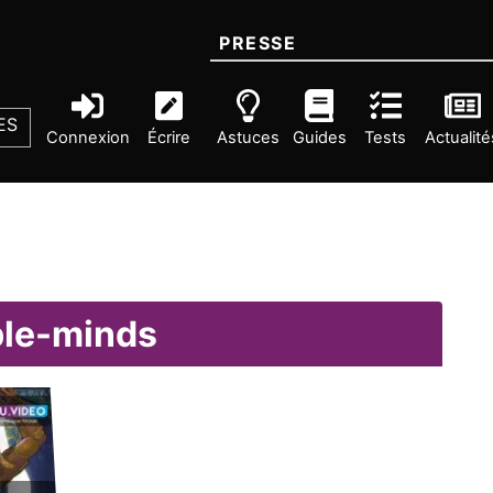
PRESSE
ES
Connexion
Écrire
Astuces
Guides
Tests
Actualité
ble-minds