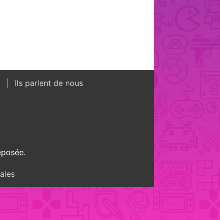
s
Ils parlent de nous
éposée.
ales