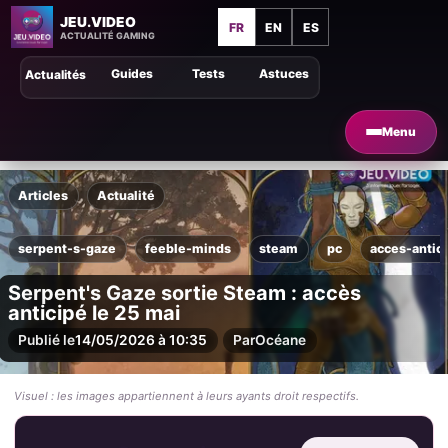
JEU.VIDEO
FR
EN
ES
ACTUALITÉ GAMING
Guides
Tests
Astuces
Actualités
Menu
Articles
Actualité
serpent-s-gaze
feeble-minds
steam
pc
acces-antic
Serpent's Gaze sortie Steam : accès
anticipé le 25 mai
Publié le
14/05/2026 à 10:35
Par
Océane
Visuel : les images appartiennent à leurs ayants droit respectifs.