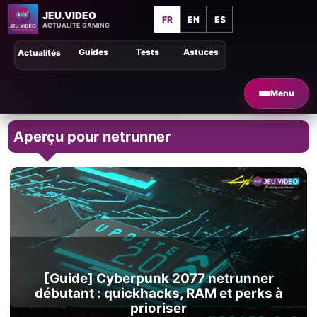
JEU.VIDEO
FR
EN
ES
ACTUALITÉ GAMING
Guides
Tests
Astuces
Actualités
Menu
Aperçu pour netrunner
[Guide] Cyberpunk 2077 netrunner
débutant : quickhacks, RAM et perks à
prioriser