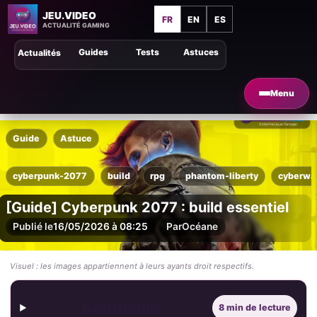
JEU.VIDEO
FR
EN
ES
ACTUALITÉ GAMING
Guides
Tests
Astuces
Actualités
Menu
Guide
Astuce
cyberpunk-2077
build
rpg
phantom-liberty
cyberwa
[Guide] Cyberpunk 2077 : build essentiel
Publié le
16/05/2026 à 08:25
Par
Océane
Visuel : les images appartiennent à leurs ayants droit respectifs.
Sommaire
8 min de lecture