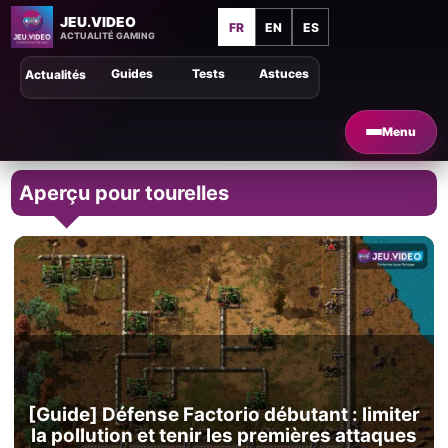
JEU.VIDEO
FR
EN
ES
ACTUALITÉ GAMING
Guides
Tests
Astuces
Actualités
Menu
Aperçu pour tourelles
[Guide] Défense Factorio débutant : limiter
la pollution et tenir les premières attaques