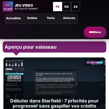
JEU.VIDEO
FR
EN
ES
ACTUALITÉ GAMING
Guides
Tests
Astuces
Actualités
Menu
Aperçu pour vaisseau
Débuter dans Starfield : 7 priorités pour
progresser sans gaspiller vos crédits