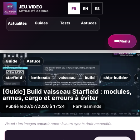
JEU.VIDEO
FR
EN
ES
ACTUALITÉ GAMING
Guides
Tests
Astuces
Actualités
Menu
Guide
Astuce
starfield
bethesda
vaisseau
build
ship-builder
c
[Guide] Build vaisseau Starfield : modules,
armes, cargo et erreurs à éviter
Publié le
06/07/2026 à 17:24
Par
Plasminds
Visuel : les images appartiennent à leurs ayants droit respectifs.