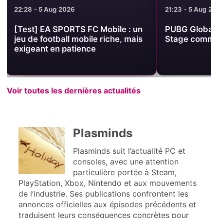
21:23 - 5 Aug 2026
21:14 - 5 Aug 2
PUBG Global Series 7 : le Group
Minecraft Bed
Stage commence à 7 h en France
Dappled Fores
Launcher, ma
expérimental
Voir toutes les dernières actualités
Plasminds
Plasminds suit l’actualité PC et
consoles, avec une attention
particulière portée à Steam,
PlayStation, Xbox, Nintendo et aux mouvements
de l’industrie. Ses publications confrontent les
annonces officielles aux épisodes précédents et
traduisent leurs conséquences concrètes pour