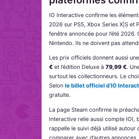
IO Interactive confirme les élémen
2026 sur PS5, Xbox Series X|S et P
fenêtre annoncée pour l’été 2026. 
Nintendo. Ils ne doivent pas atten
Les prix officiels donnent aussi une 
€
et l’édition Deluxe à
79,99 €
. Un
surtout les collectionneurs. Le ch
Selon
le billet officiel d’IO Interac
gratuite.
La page Steam confirme le préachat
Interactive relie aussi compte IOI,
rappelle le suivi déjà utilisé autou
comparer avec d’autres annonces, 