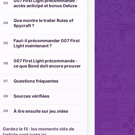
007 First Light précommande :
accès anticipé et bonus Deluxe
Que montre le trailer Rules of
Spycraft ?
Faut-il précommander 007 First
Light maintenant ?
007 First Light précommande :
ce que Bond doit encore prouver
Questions fréquentes
Sources vérifiées
À lire ensuite sur jeu.video
Gardez le fil : les moments clés de
l’article sont juste ici.