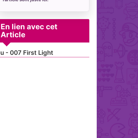
En lien avec cet
Article
u - 007 First Light