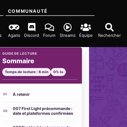
COMMUNAUTÉ
s
Agario
Discord
Forum
Streams
Équipe
Rechercher
GUIDE DE LECTURE
Sommaire
Temps de lecture : 6 min
0% lu
À retenir
007 First Light précommande :
date et plateformes confirmées