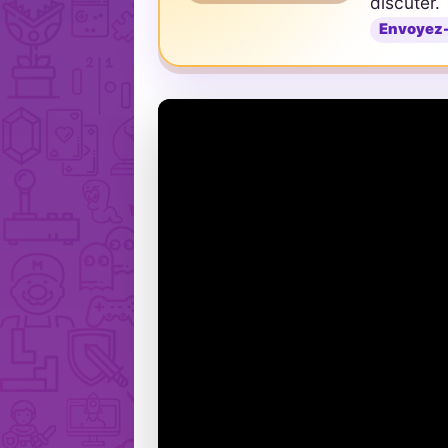
discuter.
Envoyez