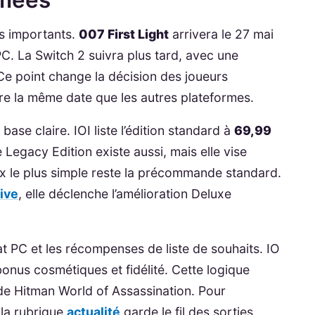
ts importants.
007 First Light
arrivera le 27 mai
C. La Switch 2 suivra plus tard, avec une
Ce point change la décision des joueurs
dre la même date que les autres plateformes.
base claire. IOI liste l’édition standard à
69,99
e Legacy Edition existe aussi, mais elle vise
oix le plus simple reste la précommande standard.
tive
, elle déclenche l’amélioration Deluxe
 PC et les récompenses de liste de souhaits. IO
 bonus cosmétiques et fidélité. Cette logique
r de Hitman World of Assassination. Pour
la rubrique
actualité
garde le fil des sorties