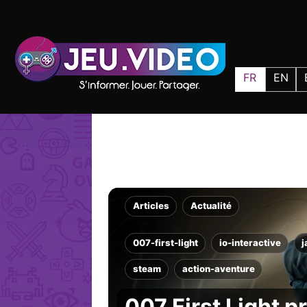
FR
EN
Articles
Actualité
007-first-light
io-interactive
steam
action-aventure
007 First Light 