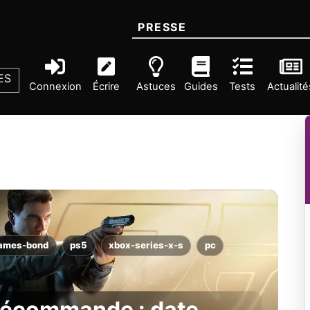
PRESSE
ES
Connexion
Écrire
Astuces
Guides
Tests
Actualité
james-bond
ps5
xbox-series-x-s
pc
précommande : date,