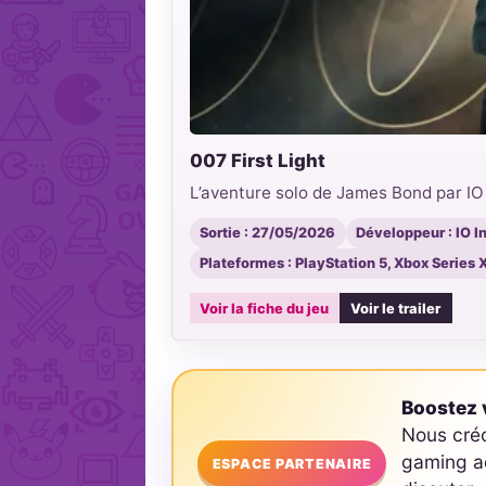
007 First Light
L’aventure solo de James Bond par IO I
Sortie : 27/05/2026
Développeur : IO I
Plateformes : PlayStation 5, Xbox Series 
Voir la fiche du jeu
Voir le trailer
Boostez v
Nous cré
gaming ad
ESPACE PARTENAIRE