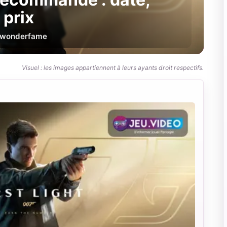
 prix
wonderfame
Visuel : les images appartiennent à leurs ayants droit respectifs.