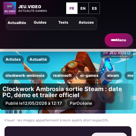
JEU.VIDEO
FR
EN
ES
ACTUALITÉ GAMING
Guides
Tests
Astuces
Actualités
Menu
Articles
Actualité
clockwork-ambrosia
realmsoft
oi-games
steam
met
Clockwork Ambrosia sortie Steam : date
PC, démo et trailer officiel
Publié le
12/05/2026 à 12:17
Par
Océane
Visuel : les images appartiennent à leurs ayants droit respectifs.