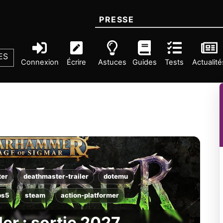
PRESSE
ES
Connexion
Écrire
Astuces
Guides
Tests
Actualité
ter
deathmaster-trailer
dotemu
ps5
steam
action-platformer
er : sortie 2027,