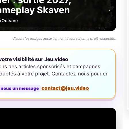
gameplay Skaven
r
Océane
Visuel : les images appartiennent à leurs ayants droit respectifs.
otre visibilité sur Jeu.video
ons des articles sponsorisés et campagnes
aptés à votre projet. Contactez-nous pour en
contact@jeu.video
-nous un message