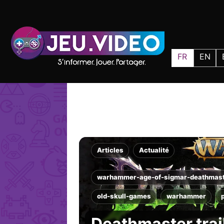
FR
EN
Articles
Actualité
warhammer-age-of-sigmar-deathmas
old-skull-games
warhammer
Deathmaster trail