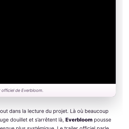
r officiel de Everbloom.
 tout dans la lecture du projet. Là où beaucoup
ge douillet et s’arrêtent là,
Everbloom
pousse
resque plus systémique. Le trailer officiel parle