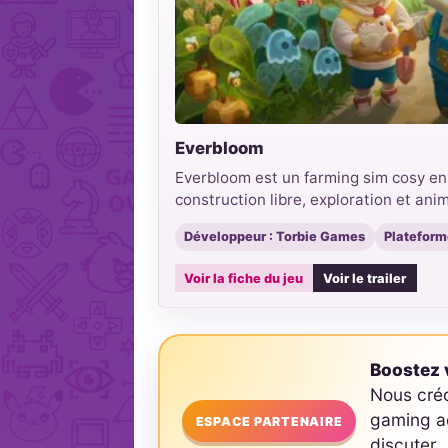
Everbloom
Everbloom est un farming sim cosy en
construction libre, exploration et ani
Développeur : Torbie Games
Plateform
Voir la fiche du jeu
Voir le trailer
Boostez v
Nous cré
gaming ad
ESPACE PARTENAIRE
discuter.