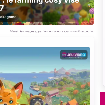
27
r
akagame
Visuel : les images appartiennent à leurs ayants droit respectifs.