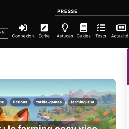
PRESSE
ES
Connexion
Écrire
Astuces
Guides
Tests
Actualité
pc
fictions
torbie-games
farming-sim
 : le farming cosy vise