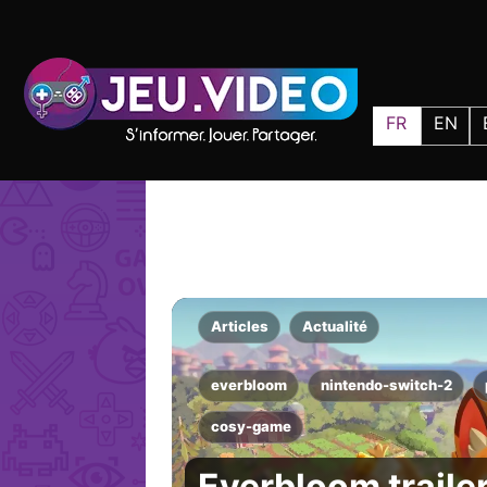
FR
EN
Articles
Actualité
everbloom
nintendo-switch-2
cosy-game
Everbloom trailer