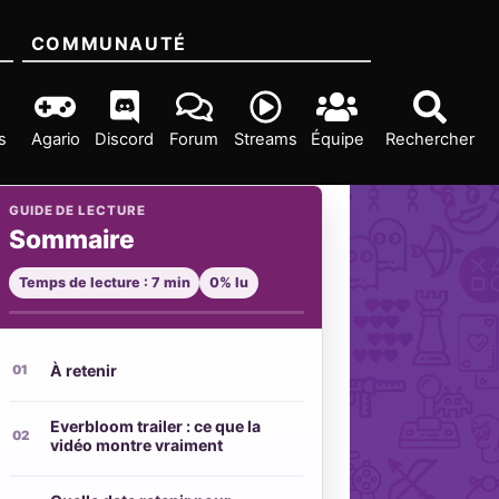
COMMUNAUTÉ
s
Agario
Discord
Forum
Streams
Équipe
Rechercher
GUIDE DE LECTURE
Sommaire
Temps de lecture : 7 min
0% lu
À retenir
Everbloom trailer : ce que la
vidéo montre vraiment