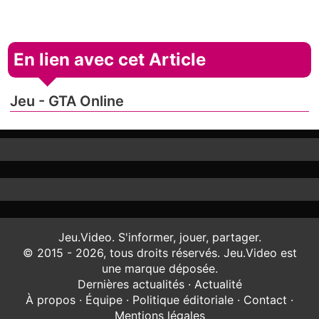
En lien avec cet Article
Jeu - GTA Online
Jeu.Video. S'informer, jouer, partager.
© 2015 - 2026, tous droits réservés. Jeu.Video est
une marque déposée.
Dernières actualités
·
Actualité
À propos
·
Équipe
·
Politique éditoriale
·
Contact
·
Mentions légales