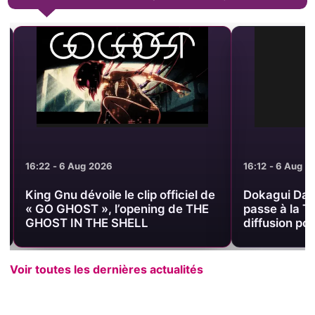
16:22 - 6 Aug 2026
16:12 - 6 Aug 2
King Gnu dévoile le clip officiel de
Dokagui Dais
« GO GHOST », l’opening de THE
passe à la TV
GHOST IN THE SHELL
diffusion pour
Voir toutes les dernières actualités