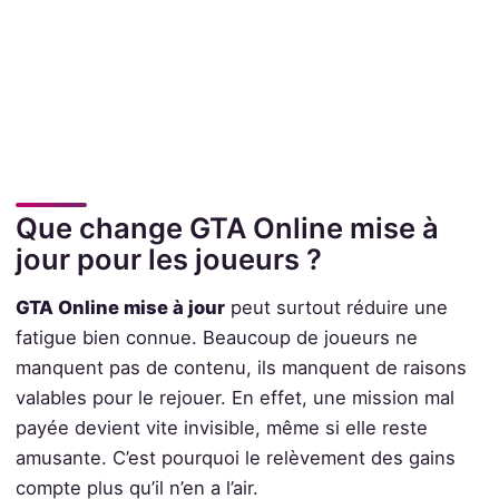
Que change GTA Online mise à
jour pour les joueurs ?
GTA Online mise à jour
peut surtout réduire une
fatigue bien connue. Beaucoup de joueurs ne
manquent pas de contenu, ils manquent de raisons
valables pour le rejouer. En effet, une mission mal
payée devient vite invisible, même si elle reste
amusante. C’est pourquoi le relèvement des gains
compte plus qu’il n’en a l’air.