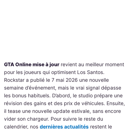
GTA Online mise à jour
revient au meilleur moment
pour les joueurs qui optimisent Los Santos.
Rockstar a publié le 7 mai 2026 une nouvelle
semaine d’événement, mais le vrai signal dépasse
les bonus habituels. D’abord, le studio prépare une
révision des gains et des prix de véhicules. Ensuite,
il tease une nouvelle update estivale, sans encore
vider son chargeur. Pour suivre le reste du
calendrier, nos
dernières actualités
restent le