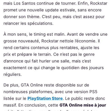
mais Los Santos continue de tourner. Enfin, Rockstar
promet une nouvelle update estivale, sans encore
donner son thème. C’est peu, mais c’est assez pour
relancer les spéculations.
À mon sens, le timing est malin. Avant de vendre une
grosse nouveauté, Rockstar nettoie l’économie. Il
rend certains contenus plus rentables, ajuste les
prix et prépare le terrain. Ce n’est pas le genre
d’annonce qui fait hurler une salle, mais c’est
exactement ce qui change le quotidien des joueurs
réguliers.
De plus, GTA Online reste disponible sur de
nombreuses plateformes, avec une version PS5
listée sur le
PlayStation Store
. Le public reste donc
massif. En conclusion, cette
GTA Online mise à jour