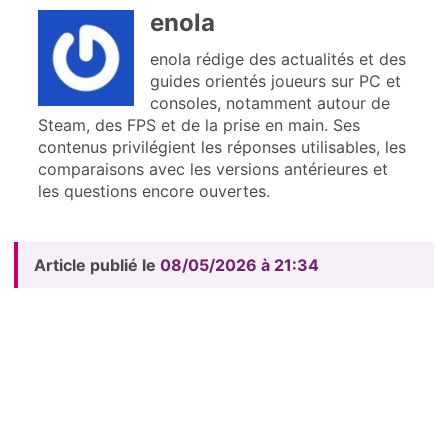
enola
enola rédige des actualités et des
guides orientés joueurs sur PC et
consoles, notamment autour de
Steam, des FPS et de la prise en main. Ses
contenus privilégient les réponses utilisables, les
comparaisons avec les versions antérieures et
les questions encore ouvertes.
Article publié le
08/05/2026 à 21:34