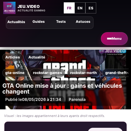
JEU.VIDEO
FR
EN
ES
ACTUALITÉ GAMING
Guides
Tests
Astuces
Actualités
Menu
Articles
Actualité
gta-online
rockstar-games
rockstar-north
grand-theft-a
GTA Online mise à jour : gains et véhicules
changent
Publié le
08/05/2026 à 21:34
Par
enola
Visuel : les images appartiennent à leurs ayants droit respectifs.