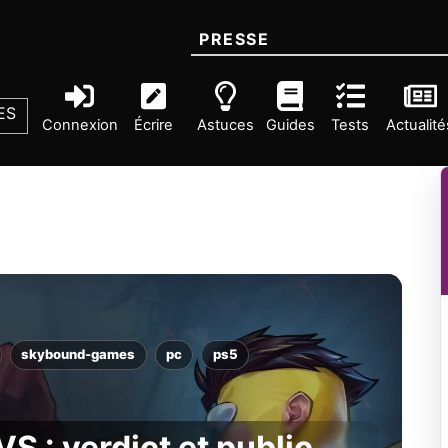
PRESSE
ES
Connexion
Écrire
Astuces
Guides
Tests
Actualité
skybound-games
pc
ps5
VS : verdict et public