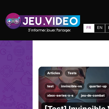
FR
EN
Articles
Tests
test
invincible-vs
quarter-up
xbox-series-x-s
jeu-de-combat
[Test] Invincible 