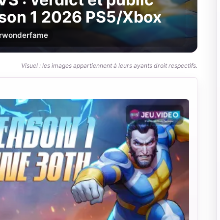
aison 1 2026 PS5/Xbox
r
wonderfame
Visuel : les images appartiennent à leurs ayants droit respectifs.