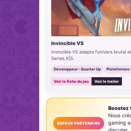
Invincible VS
Invincible VS adapte l’univers brutal
Series X|S.
Développeur : Quarter Up
Plateformes :
Voir la fiche du jeu
Voir le trailer
Boostez v
Nous cré
gaming ad
ESPACE PARTENAIRE
discuter.