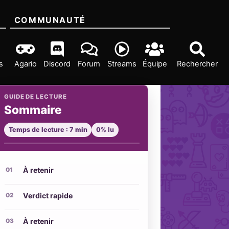
COMMUNAUTÉ
s
Agario
Discord
Forum
Streams
Équipe
Rechercher
GUIDE DE LECTURE
Sommaire
Temps de lecture : 7 min
0% lu
À retenir
Verdict rapide
À retenir