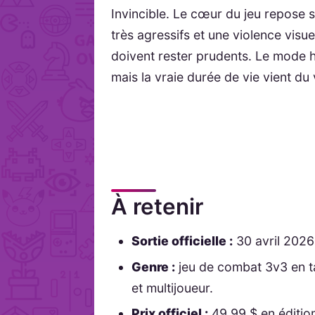
Invincible. Le cœur du jeu repose s
très agressifs et une violence visu
doivent rester prudents. Le mode his
mais la vraie durée de vie vient du 
À retenir
Sortie officielle :
30 avril 2026
Genre :
jeu de combat 3v3 en t
et multijoueur.
Prix officiel :
49,99 $ en édition