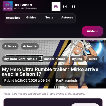
JEU.VIDEO
FR
EN
ES
ACTUALITÉ GAMING
Guides
Tests
Astuces
Actualités
Menu
Articles
Actualité
my-hero-ultra-rumble
bandai-namco
byking
mirko
n
My Hero Ultra Rumble trailer : Mirko arrive
avec la Saison 17
Publié le
28/05/2026 à 09:34
Par
Plasminds
Visuel : les images appartiennent à leurs ayants droit respectifs.