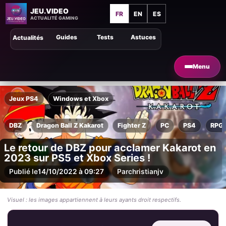
JEU.VIDEO
FR
EN
ES
ACTUALITÉ GAMING
Guides
Tests
Astuces
Actualités
Menu
Jeux PS4
Windows et Xbox
DBZ
Dragon Ball Z Kakarot
Fighter Z
PC
PS4
RPG
Le retour de DBZ pour acclamer Kakarot en
2023 sur PS5 et Xbox Series !
Publié le
14/10/2022 à 09:27
Par
christianjv
Visuel : les images appartiennent à leurs ayants droit respectifs.