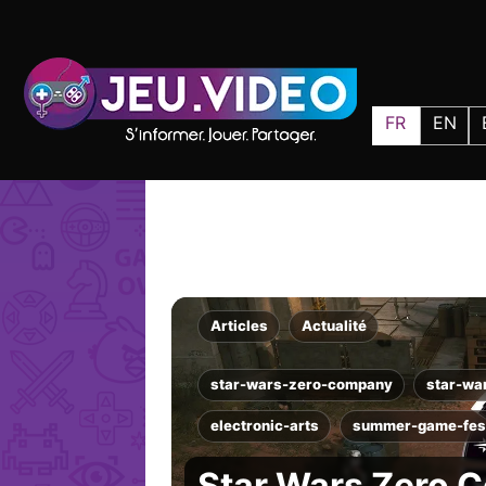
FR
EN
Articles
Actualité
star-wars-zero-company
star-wa
electronic-arts
summer-game-fes
Star Wars Zero C