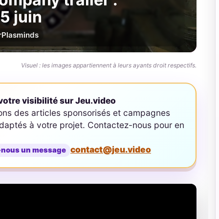
5 juin
r
Plasminds
Visuel : les images appartiennent à leurs ayants droit respectifs.
otre visibilité sur Jeu.video
ons des articles sponsorisés et campagnes
aptés à votre projet. Contactez-nous pour en
contact@jeu.video
-nous un message