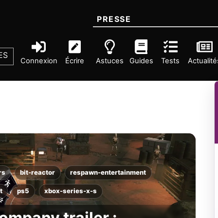
PRESSE
ES
Connexion
Écrire
Astuces
Guides
Tests
Actualité
rs
bit-reactor
respawn-entertainment
t
ps5
xbox-series-x-s
ompany trailer :