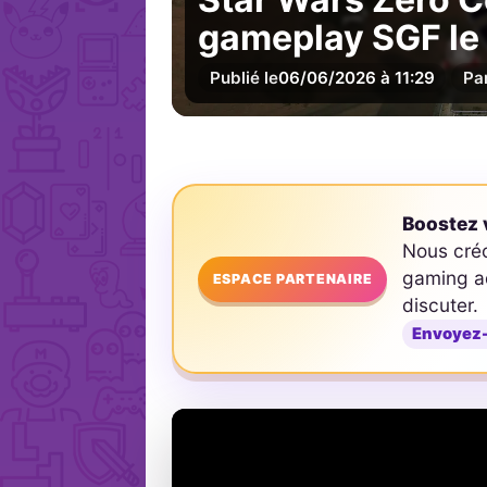
gameplay SGF le 
Publié le
06/06/2026 à 11:29
Pa
Boostez v
Nous cré
gaming ad
ESPACE PARTENAIRE
discuter.
Envoyez