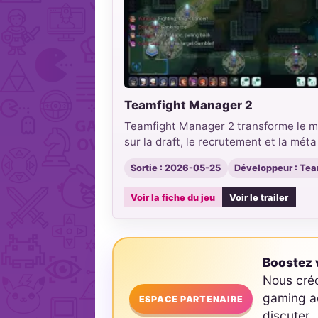
Teamfight Manager 2
Teamfight Manager 2 transforme le m
sur la draft, le recrutement et la mé
Sortie : 2026-05-25
Développeur : Te
Voir la fiche du jeu
Voir le trailer
Boostez v
Nous cré
gaming ad
ESPACE PARTENAIRE
discuter.