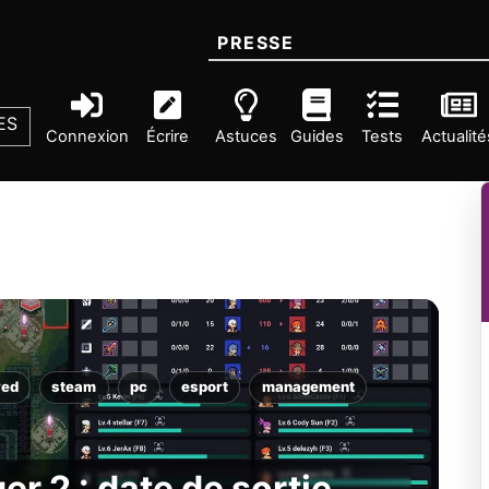
PRESSE
ES
Connexion
Écrire
Astuces
Guides
Tests
Actualité
yed
steam
pc
esport
management
r 2 : date de sortie,