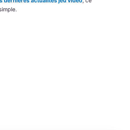
es dernières actualités jeu vidéo
, ce
simple.