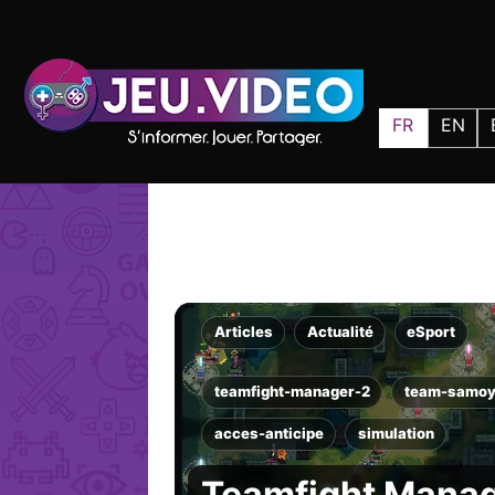
FR
EN
Articles
Actualité
eSport
teamfight-manager-2
team-samo
acces-anticipe
simulation
Teamfight Manage