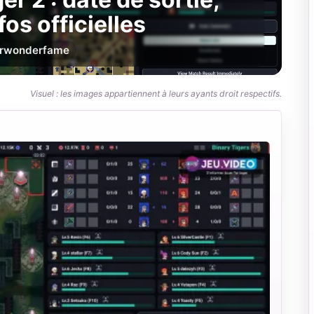
fos officielles
r
wonderfame
Visuel : les images appartiennent à leurs ayants droit respectifs.