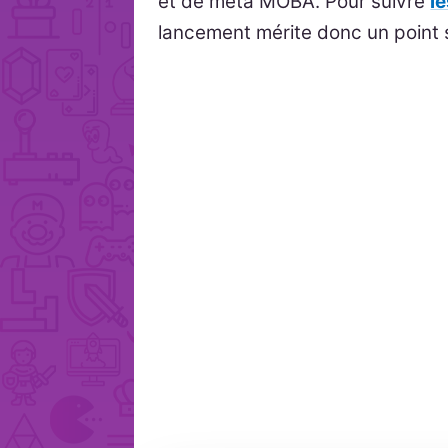
et de méta MOBA. Pour suivre
l
lancement mérite donc un point 