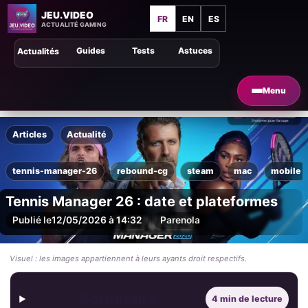
JEU.VIDEO
FR
EN
ES
ACTUALITÉ GAMING
Guides
Tests
Astuces
Actualités
Menu
Articles
Actualité
tennis-manager-26
rebound-cg
steam
mac
mobile
Tennis Manager 26 : date et plateformes
Publié le
12/05/2026 à 14:32
Par
enola
Visuel : les images appartiennent à leurs ayants droit respectifs.
Sommaire
4 min de lecture