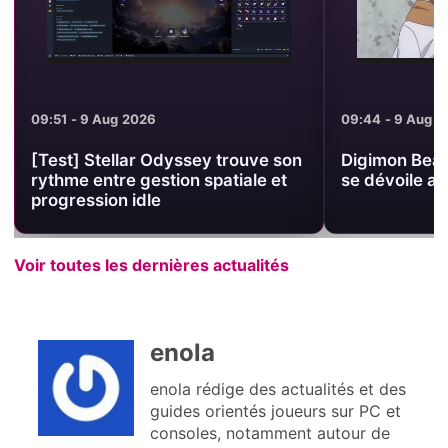
09:44 - 9 Aug 2026
09:35 - 9 Aug 2
Digimon Beatbreak : l’arc Asuka
[Test] Overst
se dévoile avec un visuel officiel
musée FMV gra
sur Steam
Voir toutes les dernières actualités
enola
enola rédige des actualités et des
guides orientés joueurs sur PC et
consoles, notamment autour de