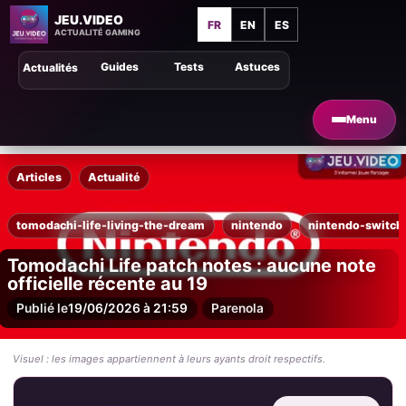
JEU.VIDEO
FR
EN
ES
ACTUALITÉ GAMING
Guides
Tests
Astuces
Actualités
Menu
Articles
Actualité
tomodachi-life-living-the-dream
nintendo
nintendo-switch
Tomodachi Life patch notes : aucune note
officielle récente au 19
Publié le
19/06/2026 à 21:59
Par
enola
Visuel : les images appartiennent à leurs ayants droit respectifs.