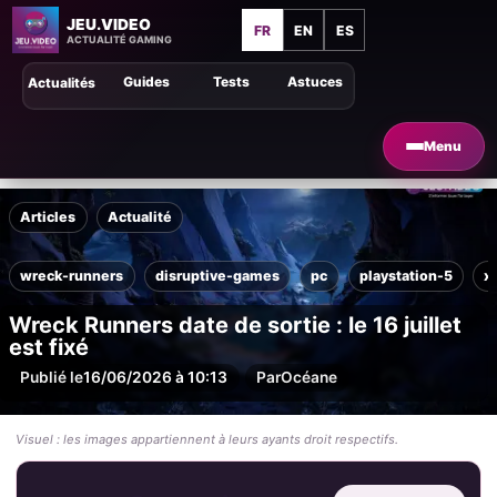
JEU.VIDEO
FR
EN
ES
ACTUALITÉ GAMING
Guides
Tests
Astuces
Actualités
Menu
Articles
Actualité
wreck-runners
disruptive-games
pc
playstation-5
x
Wreck Runners date de sortie : le 16 juillet
est fixé
Publié le
16/06/2026 à 10:13
Par
Océane
Visuel : les images appartiennent à leurs ayants droit respectifs.