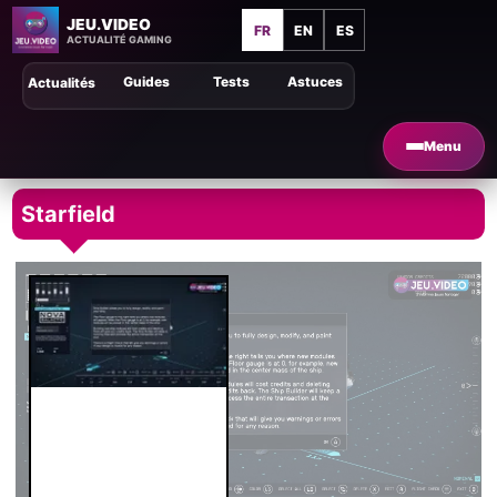
JEU.VIDEO
FR
EN
ES
ACTUALITÉ GAMING
Guides
Tests
Astuces
Actualités
Menu
Starfield