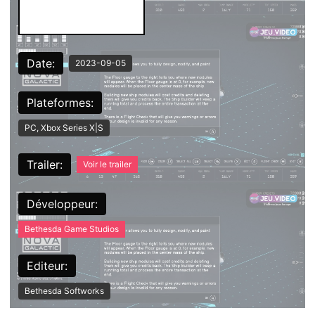
Date:
2023-09-05
Plateformes:
PC, Xbox Series X|S
Trailer:
Voir le trailer
Développeur:
Bethesda Game Studios
Editeur:
Bethesda Softworks