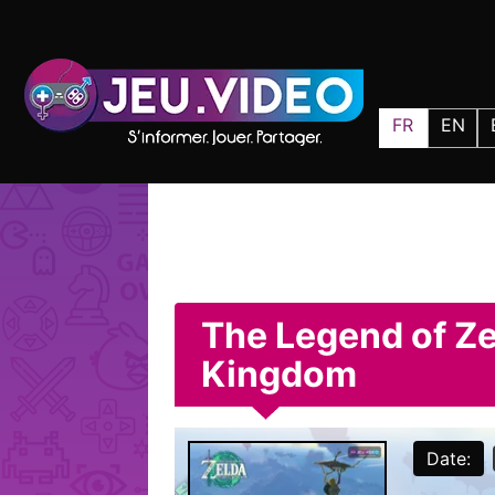
FR
EN
The Legend of Zel
Kingdom
Date: