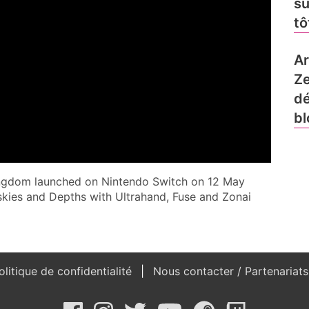
sû
tô
Ar
Ze
dé
bl
Kingdom launched on Nintendo Switch on 12 May
 skies and Depths with Ultrahand, Fuse and Zonai
litique de confidentialité
Nous contacter / Partenariat