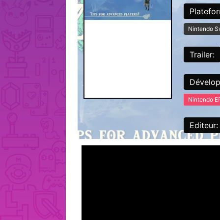
Platefo
Nintendo S
Trailer:
Dévelop
Nintendo 
Editeur: