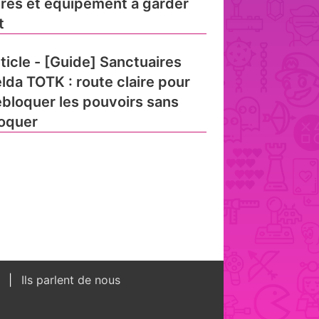
res et équipement à garder
t
ticle - [Guide] Sanctuaires
lda TOTK : route claire pour
bloquer les pouvoirs sans
oquer
s
Ils parlent de nous