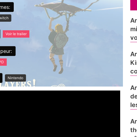
rmes:
witch
Ar
mi
Voir le trailer
vo
peur:
Ar
Ki
EPD
co
Nintendo
Ar
de
le
Ar
th