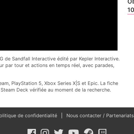
Ob
10
 de Sandfall Interactive édité par Kepler Interactive.
ur par tour et actions en temps réel, avec parades,
team, PlayStation 5, Xbox Series X|S et Epic. La fiche
é Steam Deck vérifiée au moment de la recherche.
litique de confidentialité
Nous contacter / Partenariat