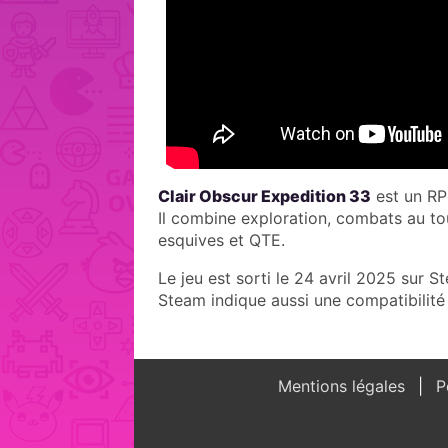
Clair Obscur Expedition 33
est un RPG
Il combine exploration, combats au to
esquives et QTE.
Le jeu est sorti le 24 avril 2025 sur S
Steam indique aussi une compatibilit
Mentions légales
Po