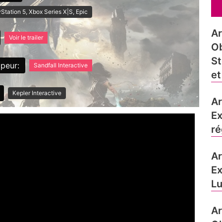
Station 5, Xbox Series X|S, Epic
Ar
Voir le trailer
Ob
St
peur:
Sandfall Interactive
et
Kepler Interactive
Ar
Ex
ré
Ar
Ex
Lu
Ar