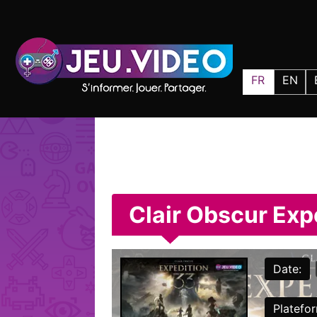
FR
EN
Clair Obscur Exp
Date:
Platefo