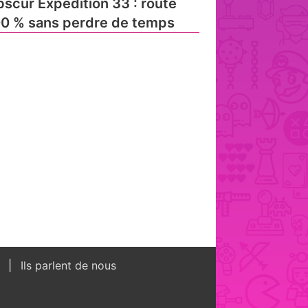
scur Expedition 33 : route
0 % sans perdre de temps
s
Ils parlent de nous