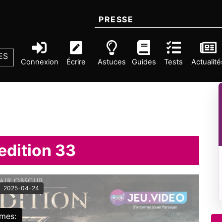
PRESSE
ES
Connexion
Écrire
Astuces
Guides
Tests
Actualité
edition 33
2025-04-24
rmes: