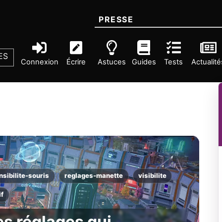
PRESSE
ES
Connexion
Écrire
Astuces
Guides
Tests
Actualité
nsibilite-souris
reglages-manette
visibilite
if
es réglages qui