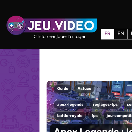
FR
EN
Guide
Astuce
apex-legends
reglages-fps
se
battle-royale
fps
jeu-competit
Apex Legends : l