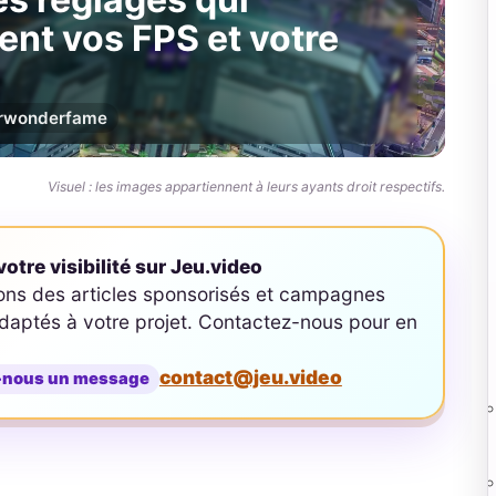
ent vos FPS et votre
r
wonderfame
Visuel : les images appartiennent à leurs ayants droit respectifs.
otre visibilité sur Jeu.video
ons des articles sponsorisés et campagnes
aptés à votre projet. Contactez-nous pour en
contact@jeu.video
-nous un message