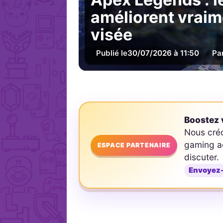
améliorent vraim
visée
Publié le
30/07/2026 à 11:50
Pa
Boostez v
Nous cré
gaming ad
ESPACE PARTENAIRE
discuter.
Envoyez