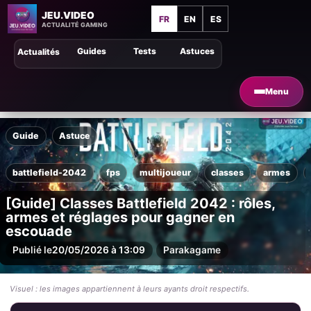
JEU.VIDEO
FR
EN
ES
ACTUALITÉ GAMING
Guides
Tests
Astuces
Actualités
Menu
Guide
Astuce
battlefield-2042
fps
multijoueur
classes
armes
[Guide] Classes Battlefield 2042 : rôles,
armes et réglages pour gagner en
escouade
Publié le
20/05/2026 à 13:09
Par
akagame
Visuel : les images appartiennent à leurs ayants droit respectifs.