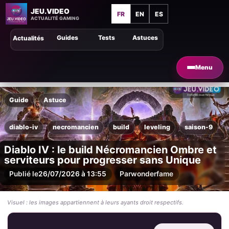
JEU.VIDEO
FR
EN
ES
ACTUALITÉ GAMING
Guides
Tests
Astuces
Actualités
Menu
Guide
Astuce
diablo-iv
necromancien
build
leveling
saison-9
Diablo IV : le build Nécromancien Ombre et
serviteurs pour progresser sans Unique
Publié le
26/07/2026 à 13:55
Par
wonderfame
Visuel : les images appartiennent à leurs ayants droit respectifs.