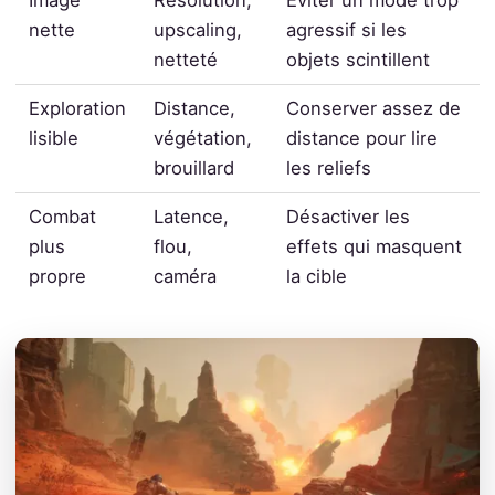
Image
Résolution,
Éviter un mode trop
nette
upscaling,
agressif si les
netteté
objets scintillent
Exploration
Distance,
Conserver assez de
lisible
végétation,
distance pour lire
brouillard
les reliefs
Combat
Latence,
Désactiver les
plus
flou,
effets qui masquent
propre
caméra
la cible