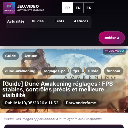
JEU.VIDEO
FR
EN
ES
ACTUALITÉ GAMING
Guides
Tests
Astuces
Actualités
Menu
Guide
Astuce
dune-awakening
reglages-pc
fps
survie
funcom
[Guide] Dune Awakening réglages : FPS
stables, contrôles précis et meilleure
visibilité
Publié le
19/05/2026 à 11:52
Par
wonderfame
Visuel : les images appartiennent à leurs ayants droit respectifs.