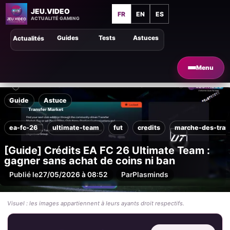
JEU.VIDEO
FR
EN
ES
ACTUALITÉ GAMING
Guides
Tests
Astuces
Actualités
Menu
Guide
Astuce
ea-fc-26
ultimate-team
fut
credits
marche-des-tran
[Guide] Crédits EA FC 26 Ultimate Team :
gagner sans achat de coins ni ban
Publié le
27/05/2026 à 08:52
Par
Plasminds
Visuel : les images appartiennent à leurs ayants droit respectifs.